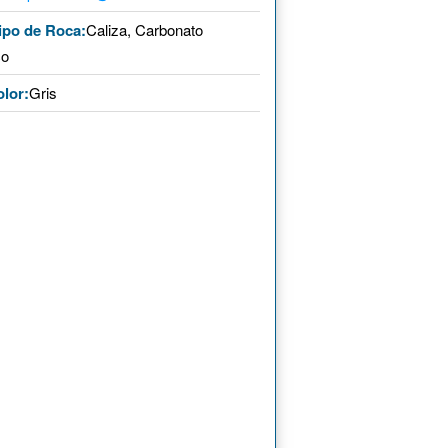
ipo de Roca:
Caliza, Carbonato
co
lor:
Gris