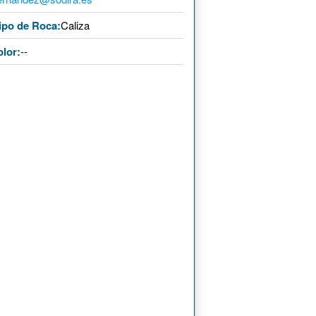
ipo de Roca:
Caliza
lor:
--