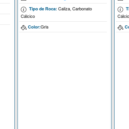
Tipo de Roca:
Caliza, Carbonato
T
Cálcico
Cálci
Color:
Gris
Co