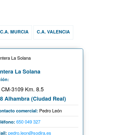
C.A. MURCIA
C.A. VALENCIA
ntera La Solana
ción:
. CM-3109 Km. 8.5
8 Alhambra (Ciudad Real)
ontacto comercial:
Pedro León
léfono:
650 049 327
ail:
pedro.leon@sodira.es