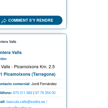
COMMENT S'Y RENDRE
ntera Valls
ción:
. Valls - Picamoixons Km. 2.5
1 Picamoixons (Tarragona)
ontacto comercial:
Jordi Fernández
léfono:
670 211 682
|
97 76 354 00
ail:
bascula.valls@sodira.es
/
.fernandez@sodira.es