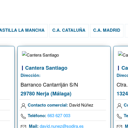
CASTILLA LA MANCHA
C.A. CATALUÑA
C.A. MADRID
Cantera Santiago
Ca
Dirección:
Direc
Barranco Cantarriján S/N
Ctra
29780 Nerja (Málaga)
1324
Contacto comercial:
David Núñez
C
Teléfono:
663 627 003
Te
Mail:
david.nunez@sodira.es
M