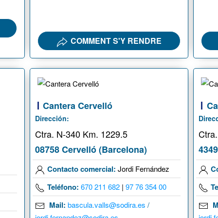
COMMENT S'Y RENDRE
Cantera Cervelló
Ca
Dirección:
Direc
Ctra. N-340 Km. 1229.5
Ctra
08758 Cervelló (Barcelona)
4349
Contacto comercial:
Jordi Fernández
C
Teléfono:
670 211 682
|
97 76 354 00
Te
Mail:
bascula.valls@sodira.es
/
M
jordi.fernandez@sodira.es
jordi