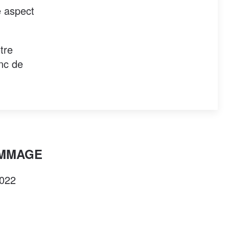
e aspect
tre
onc de
OMMAGE
2022